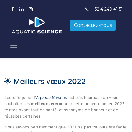
+
32 4 240 41 51
Contactez-nous
🌟 Meilleurs vœux 2022
Toute l’équipe d’
Aquatic Science
est très heureuse de vous
souhaiter ses
meilleurs vœux
pour cette nouvelle année 2022,
teintée avant tout de santé, et synonyme de bonheur et de
réussites certaines.
Nous savons pertinemment que 2021 n’a pas toujours été facile